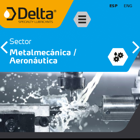
ESP
ENG
Sector
Metalmecánica /
Aeronáutica