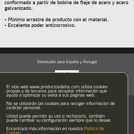
conformado a partir de bobina de fleje de acero y acero
galvanizado.
• Mínimo arrastre de producto con el material.
• Excelente poder anticorrosivo.
Distribuidor para España y Portugal
El sitio web www.productosdelta.com utiliza cookies
propias y de terceros para recopilar información que
ayuda a optimizar su visita a sus páginas web.
No se utilizarán las cookies para recoger información de
C/ Caracas, 29-31
carácter personal.
08030 Barcelona (España)
T:
933458900
F: 933458958
Usted puede permitir su uso o rechazarlo, también
puede cambiar su configuración siempre que lo desee.
delta@productosdelta.com
export@productosdelta.com
Encontrará más información en nuestra
Política de
deltalubmexico@productosdelta.com
Cookies
.