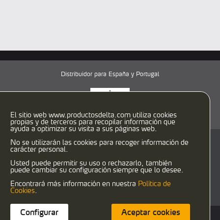
Distribuidor para España y Portugal
El sitio web www.productosdelta.com utiliza cookies
propias y de terceros para recopilar información que
ayuda a optimizar su visita a sus páginas web.
No se utilizarán las cookies para recoger información de
C/ Caracas, 29-31
carácter personal.
08030 Barcelona (España)
T:
933458900
F: 933458958
Usted puede permitir su uso o rechazarlo, también
puede cambiar su configuración siempre que lo desee.
delta@productosdelta.com
export@productosdelta.com
Encontrará más información en nuestra
Política de
deltalubmexico@productosdelta.com
Cookies
.
Configurar
Aceptar cookies
Política de cookies