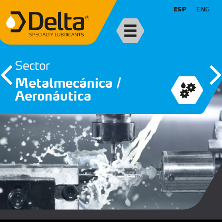
ESP
ENG
Sector
Metalmecánica /
Aeronáutica